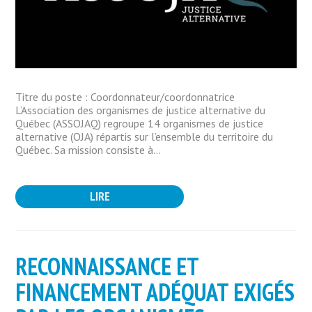
Titre du poste : Coordonnateur/coordonnatrice
L’Association des organismes de justice alternative du
Québec (ASSOJAQ) regroupe 14 organismes de justice
alternative (OJA) répartis sur l’ensemble du territoire du
Québec. Sa mission consiste à...
LIRE
RECONNAISSANCE ET
FINANCEMENT ADÉQUAT EXIGÉS