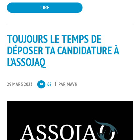
LIRE
TOUJOURS LE TEMPS DE
DÉPOSER TA CANDIDATURE À
L’ASSOJAQ
29 MARS 2023
62
PAR
MAVN