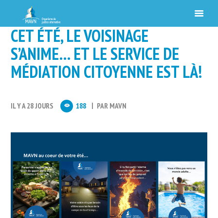
CET ÉTÉ, LE VOISINAGE
S’ANIME… ET LE SERVICE DE
MÉDIATION CITOYENNE EST LÀ!
IL Y A 28 JOURS
188
PAR
MAVN