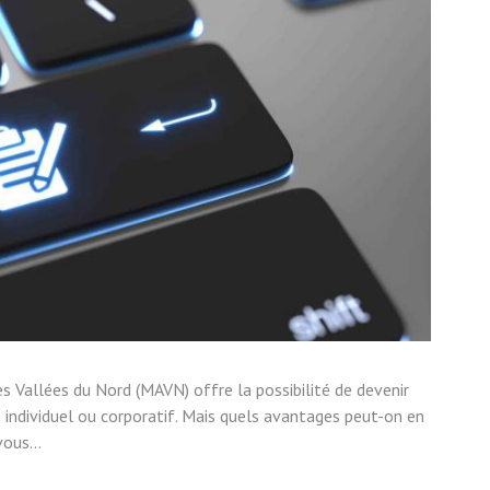
s Vallées du Nord (MAVN) offre la possibilité de devenir
e individuel ou corporatif. Mais quels avantages peut-on en
ous...