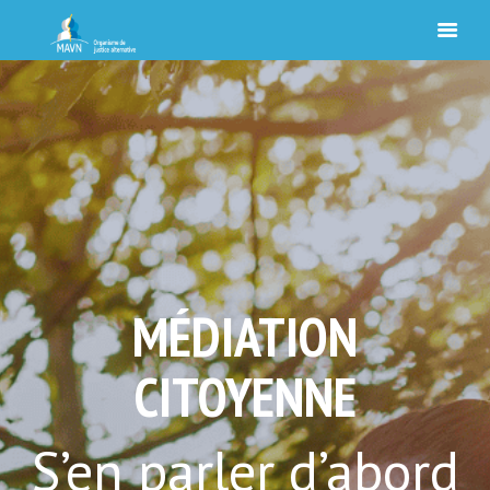
MÉDIATION
CITOYENNE
S’en parler d’abord