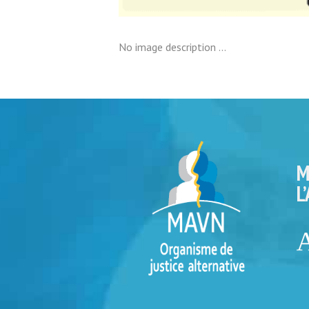
No image description ...
M
L