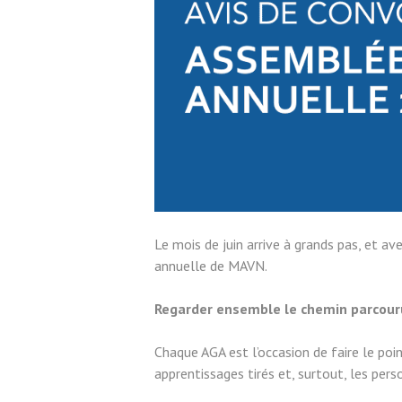
Le mois de juin arrive à grands pas, et 
annuelle de MAVN.
Regarder ensemble le chemin parcouru 
Chaque AGA est l’occasion de faire le poin
apprentissages tirés et, surtout, les pers