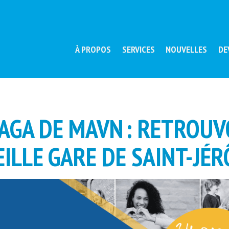
À PROPOS
SERVICES
NOUVELLES
DE
L’AGA DE MAVN : RETROU
IEILLE GARE DE SAINT-JÉ