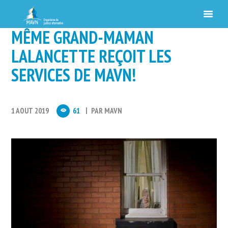
MÊME GRAND-MAMAN
LALANCETTE REÇOIT LES
SERVICES DE MAVN!
1 AOUT 2019
61
PAR
MAVN