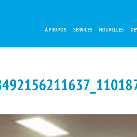
À PROPOS
SERVICES
NOUVELLES
DE
8492156211637_11018