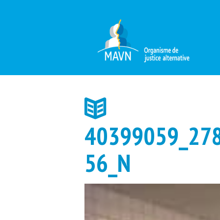
40399059_27
56_N