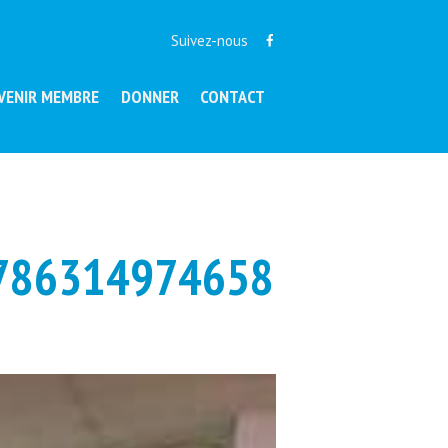
Suivez-nous
VENIR MEMBRE
DONNER
CONTACT
786314974658