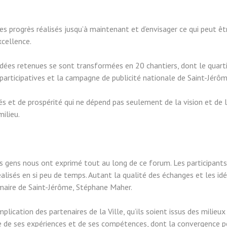
 des progrès réalisés jusqu’à maintenant et d’envisager ce qui peut ê
xcellence.
idées retenues se sont transformées en 20 chantiers, dont le quartie
 participatives et la campagne de publicité nationale de Saint-Jérôm
tés et de prospérité qui ne dépend pas seulement de la vision et de 
milieu.
es gens nous ont exprimé tout au long de ce forum. Les participants
alisés en si peu de temps. Autant la qualité des échanges et les id
maire de Saint-Jérôme, Stéphane Maher.
implication des partenaires de la Ville, qu’ils soient issus des milie
e de ses expériences et de ses compétences, dont la convergence p