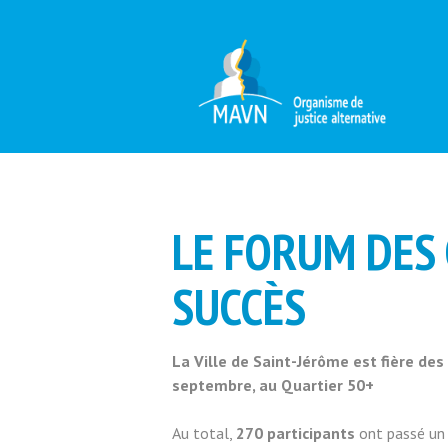
LE FORUM DES
SUCCÈS
La Ville de Saint-Jérôme est fière de
septembre, au Quartier 50+
Au total,
270 participants
ont passé un 