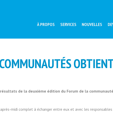
À PROPOS
SERVICES
NOUVELLES
DE
 COMMUNAUTÉS OBTIENT
s résultats de la deuxième édition du Forum de la communauté 
après-midi complet à échanger entre eux et avec les responsables d