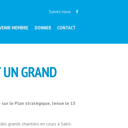
Suivez-nous
VENIR MEMBRE
DONNER
CONTACT
 UN GRAND
sur le Plan stratégique, tenue le 15
es grands chantiers en cours à Saint-