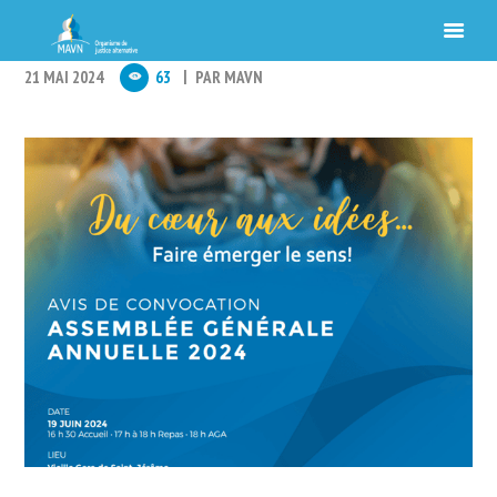
21 MAI 2024
63
PAR
MAVN