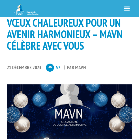
VŒUX CHALEUREUX POUR UN
AVENIR HARMONIEUX – MAVN
CÉLÈBRE AVEC VOUS
21 DÉCEMBRE 2023
57
PAR
MAVN