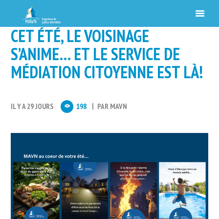
CET ÉTÉ, LE VOISINAGE
S’ANIME… ET LE SERVICE DE
MÉDIATION CITOYENNE EST LÀ!
IL Y A 29 JOURS
198
PAR
MAVN