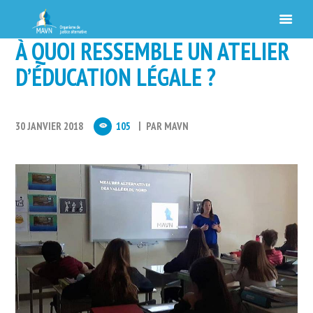
À QUOI RESSEMBLE UN ATELIER
D’ÉDUCATION LÉGALE ?
30 JANVIER 2018
105
PAR
MAVN