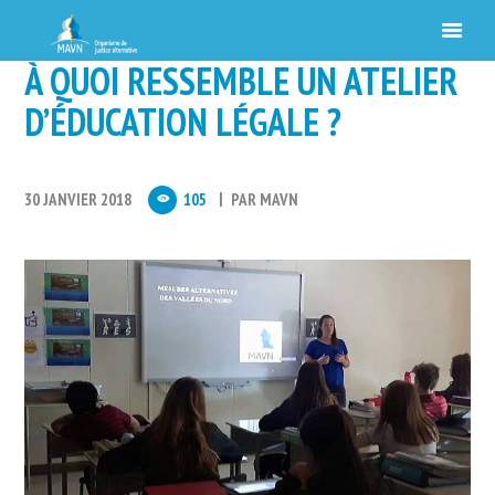
À QUOI RESSEMBLE UN ATELIER
D’ÉDUCATION LÉGALE ?
30 JANVIER 2018
105
PAR
MAVN