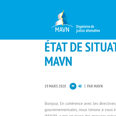
ÉTAT DE SITUA
MAVN
19 MARS 2020
48
PAR
MAVN
Bonjour, En cohérence avec les directive
gouvernementales, nous tenons à vous i
(MAVN), a mis en place des mesures préven