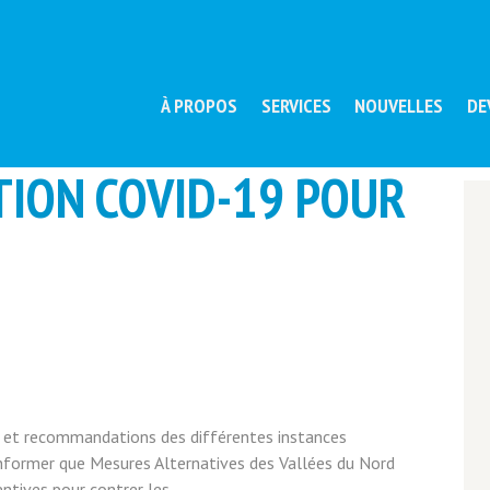
À PROPOS
SERVICES
NOUVELLES
DE
TION COVID-19 POUR
s et recommandations des différentes instances
nformer que Mesures Alternatives des Vallées du Nord
tives pour contrer les...