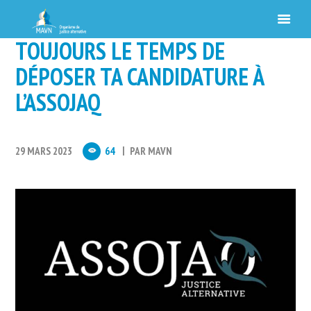
TOUJOURS LE TEMPS DE
DÉPOSER TA CANDIDATURE À
L’ASSOJAQ
29 MARS 2023
64
PAR
MAVN