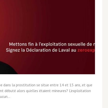
 dans la prostitution se situe entre 14 et 15 ans, et que
t débuté alors qu’elles étaient mineures? L’exploitation
ucun...