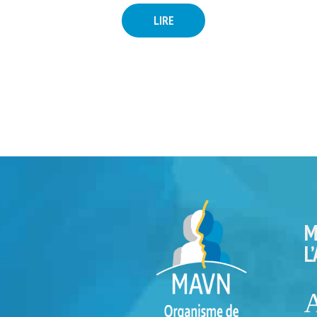
LIRE
M
L