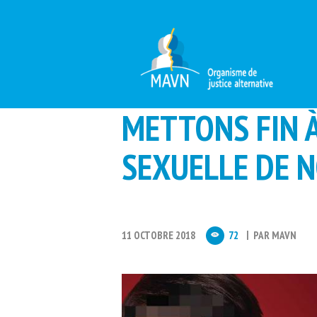
METTONS FIN À
SEXUELLE DE N
11 OCTOBRE 2018
72
PAR
MAVN