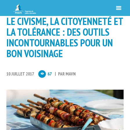
LE CIVISME, LA CITOYENNETÉ ET
LA TOLÉRANCE : DES OUTILS
INCONTOURNABLES POUR UN
BON VOISINAGE
10 JUILLET 2017
67
PAR
MAVN