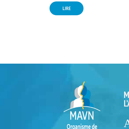
LIRE
M
L