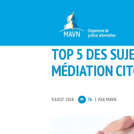
TOP 5 DES SUJ
MÉDIATION CI
9 AOUT 2018
76
PAR
MAVN