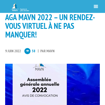
AGA MAVN 2022 – UN RENDEZ-
VOUS VIRTUEL À NE PAS
MANQUER!
9 JUIN 2022
58
PAR
MAVN