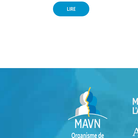
LIRE
M
L