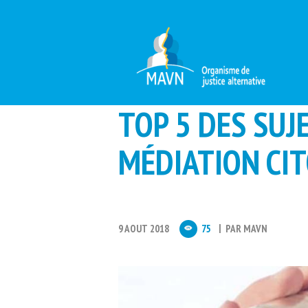
TOP 5 DES SUJ
MÉDIATION CI
9 AOUT 2018
75
PAR
MAVN