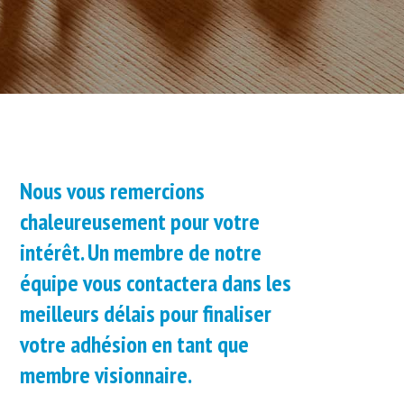
Nous vous remercions
chaleureusement pour votre
intérêt. Un membre de notre
équipe vous contactera dans les
meilleurs délais pour finaliser
votre adhésion en tant que
membre visionnaire.