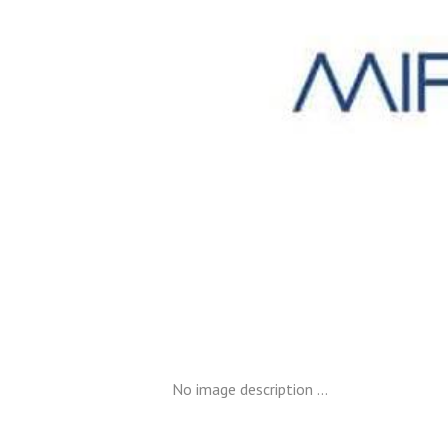
nt
No image description ...