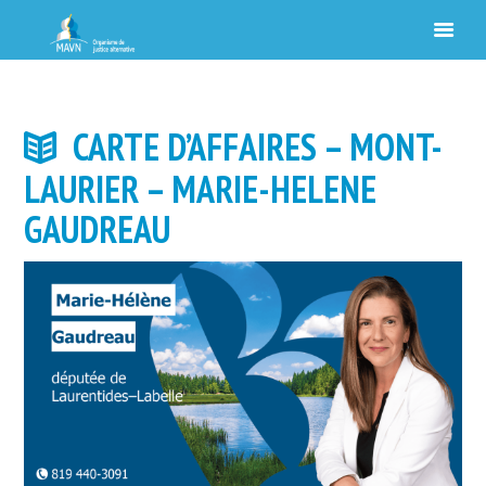
CARTE D’AFFAIRES – MONT-
LAURIER – MARIE-HELENE
GAUDREAU