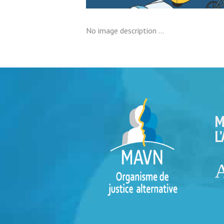
No image description ...
M
L