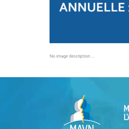
No image description ...
M
L