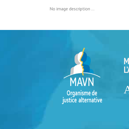
No image description ...
M
L