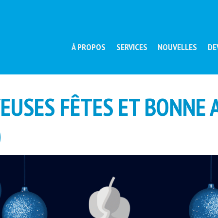
À PROPOS
SERVICES
NOUVELLES
DE
EUSES FÊTES ET BONNE 
)