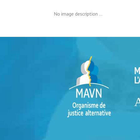
No image description ...
M
L