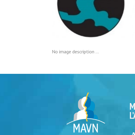
No image description ...
M
L