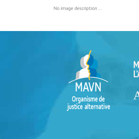
No image description ...
M
L